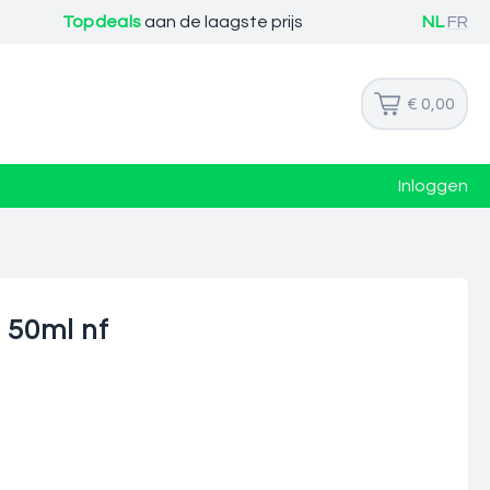
Topdeals
aan de laagste prijs
NL
FR
€ 0,00
Inloggen
 50ml nf