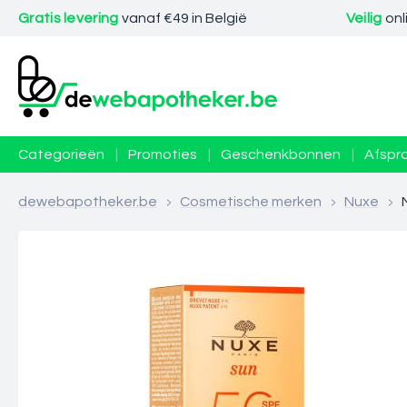
Gratis levering
vanaf €49 in België
Veilig
onl
Categorieën
|
Promoties
|
Geschenkbonnen
|
Afspr
dewebapotheker.be
>
Cosmetische merken
>
Nuxe
>