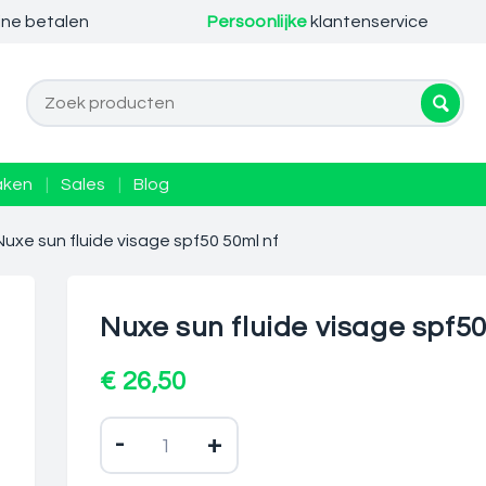
ine betalen
Persoonlijke
klantenservice
aken
|
Sales
|
Blog
Nuxe sun fluide visage spf50 50ml nf
Nuxe sun fluide visage spf50
€ 26,50
-
+