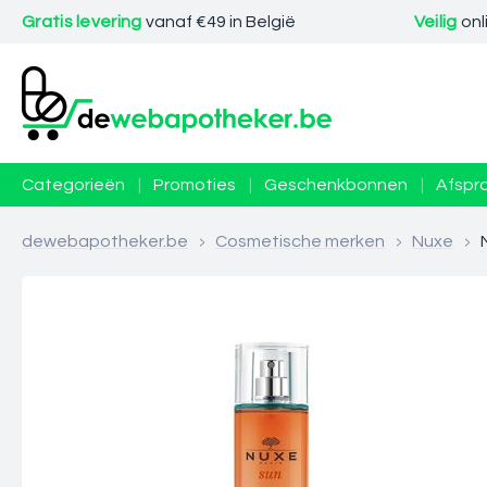
Gratis levering
vanaf €49 in België
Veilig
onl
Categorieën
|
Promoties
|
Geschenkbonnen
|
Afspr
dewebapotheker.be
>
Cosmetische merken
>
Nuxe
>