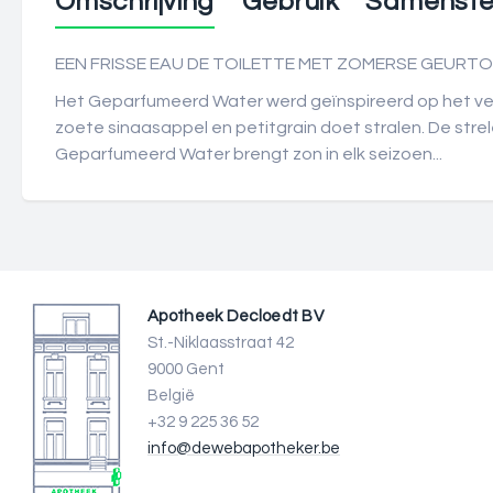
Omschrijving
Gebruik
Samenstel
EEN FRISSE EAU DE TOILETTE MET ZOMERSE GEURT
Het Geparfumeerd Water werd geïnspireerd op het ve
zoete sinaasappel en petitgrain doet stralen. De strel
Geparfumeerd Water brengt zon in elk seizoen...
Apotheek Decloedt BV
St.-Niklaasstraat 42
9000 Gent
België
+32 9 225 36 52
info@dewebapotheker.be