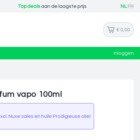
Topdeals
aan de laagste prijs
NL
FR
€ 0,00
Inloggen
rfum vapo 100ml
cl. Nuxe sales en huile Prodigieuse olie)