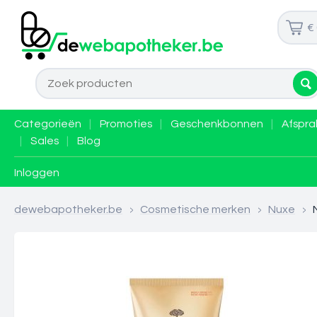
€
Categorieën
|
Promoties
|
Geschenkbonnen
|
Afspra
|
Sales
|
Blog
Inloggen
dewebapotheker.be
>
Cosmetische merken
>
Nuxe
>