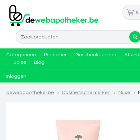
€
Categorieën
|
Promoties
|
Geschenkbonnen
|
Afspra
|
Sales
|
Blog
Inloggen
dewebapotheker.be
>
Cosmetische merken
>
Nuxe
>