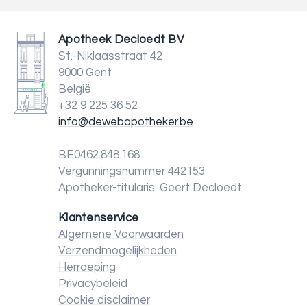
Apotheek Decloedt BV
St.-Niklaasstraat 42
9000 Gent
België
+32 9 225 36 52
info@dewebapotheker.be
BE0462.848.168
Vergunningsnummer 442153
Apotheker-titularis: Geert Decloedt
Klantenservice
Algemene Voorwaarden
Verzendmogelijkheden
Herroeping
Privacybeleid
Cookie disclaimer