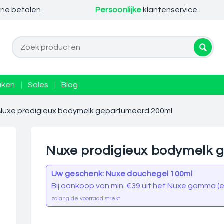
ine betalen
Persoonlijke
klantenservice
aken
|
Sales
|
Blog
Nuxe prodigieux bodymelk geparfumeerd 200ml
Nuxe prodigieux bodymelk 
Uw geschenk: Nuxe douchegel 100ml
Bij aankoop van min. €39 uit het Nuxe gamma (ex
zolang de voorraad strekt