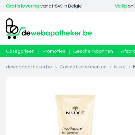
Gratis levering
vanaf €49 in België
Veilig
onl
Categorieën
|
Promoties
|
Geschenkbonnen
|
Afspr
dewebapotheker.be
>
Cosmetische merken
>
Nuxe
>