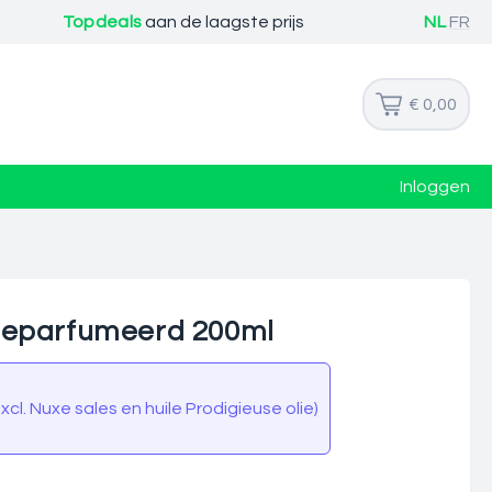
Topdeals
aan de laagste prijs
NL
FR
€ 0,00
Inloggen
geparfumeerd 200ml
cl. Nuxe sales en huile Prodigieuse olie)