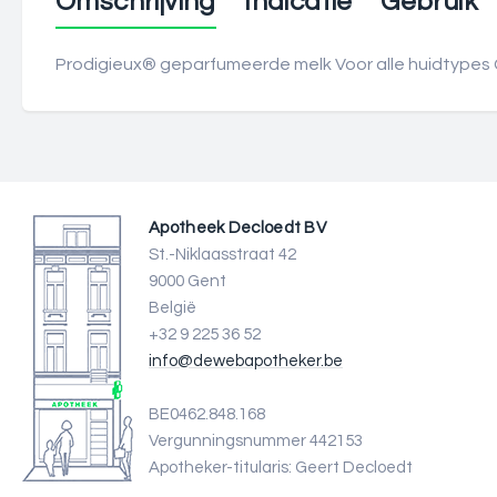
Omschrijving
Indicatie
Gebruik
Prodigieux® geparfumeerde melk Voor alle huidtypes
Apotheek Decloedt BV
St.-Niklaasstraat 42
9000 Gent
België
+32 9 225 36 52
info@dewebapotheker.be
BE0462.848.168
Vergunningsnummer 442153
Apotheker-titularis: Geert Decloedt