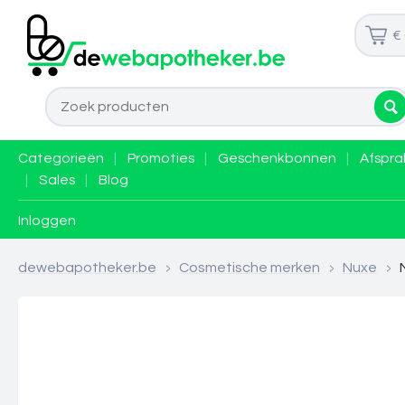
€
Categorieën
|
Promoties
|
Geschenkbonnen
|
Afspra
|
Sales
|
Blog
Inloggen
dewebapotheker.be
>
Cosmetische merken
>
Nuxe
>