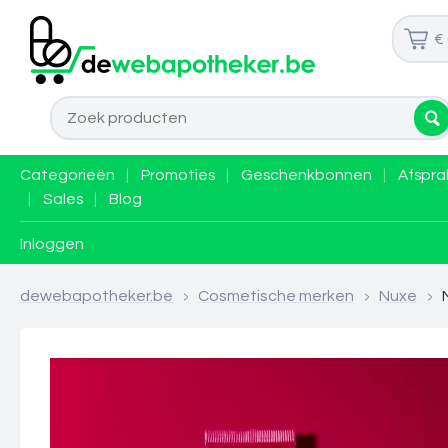
€
Categorieën
|
Promoties
|
Geschenkbonnen
|
Afspra
|
Sales
|
Blog
Inloggen
dewebapotheker.be
>
Cosmetische merken
>
Nuxe
>