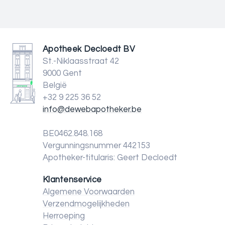
Apotheek Decloedt BV
St.-Niklaasstraat 42
9000 Gent
België
+32 9 225 36 52
info@dewebapotheker.be
BE0462.848.168
Vergunningsnummer 442153
Apotheker-titularis: Geert Decloedt
Klantenservice
Algemene Voorwaarden
Verzendmogelijkheden
Herroeping