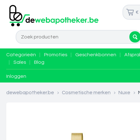
€
Categorieën
|
Promoties
|
Geschenkbonnen
|
Afspra
|
Sales
|
Blog
Inloggen
dewebapotheker.be
>
Cosmetische merken
>
Nuxe
>