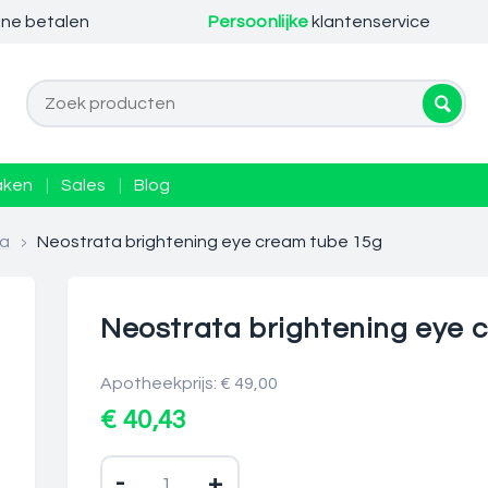
ine betalen
Persoonlijke
klantenservice
aken
|
Sales
|
Blog
ta
>
Neostrata brightening eye cream tube 15g
Neostrata brightening eye 
Apotheekprijs: € 49,00
€ 40,43
-
+