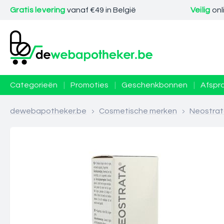
Gratis levering
vanaf €49 in België
Veilig
onl
Categorieën
|
Promoties
|
Geschenkbonnen
|
Afspr
dewebapotheker.be
>
Cosmetische merken
>
Neostra