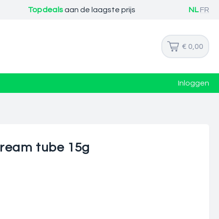
Topdeals
aan de laagste prijs
NL
FR
€ 0,00
Inloggen
cream tube 15g