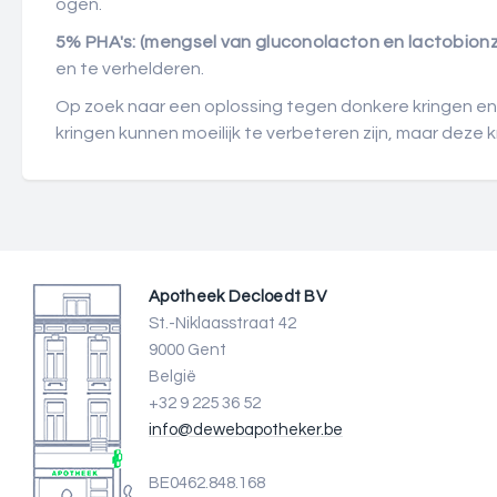
ogen.
5% PHA's: (mengsel van gluconolacton en lactobionz
en te verhelderen.
Op zoek naar een oplossing tegen donkere kringen en 
kringen kunnen moeilijk te verbeteren zijn, maar dez
Apotheek Decloedt BV
St.-Niklaasstraat 42
9000 Gent
België
+32 9 225 36 52
info@dewebapotheker.be
BE0462.848.168