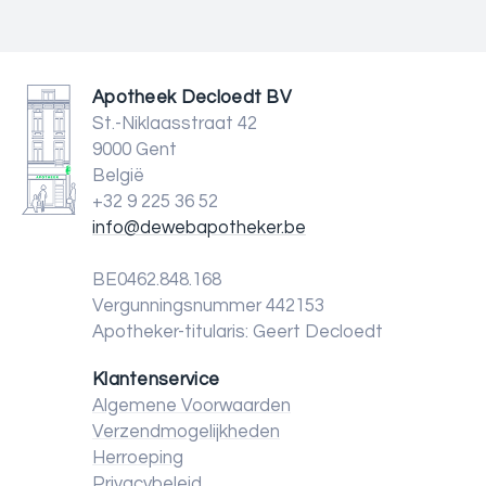
Apotheek Decloedt BV
St.-Niklaasstraat 42
9000 Gent
België
+32 9 225 36 52
info@dewebapotheker.be
BE0462.848.168
Vergunningsnummer 442153
Apotheker-titularis: Geert Decloedt
Klantenservice
Algemene Voorwaarden
Verzendmogelijkheden
Herroeping
Privacybeleid