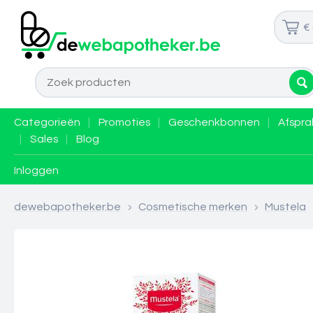
€
Categorieën
|
Promoties
|
Geschenkbonnen
|
Afspra
|
Sales
|
Blog
Inloggen
dewebapotheker.be
>
Cosmetische merken
>
Mustela