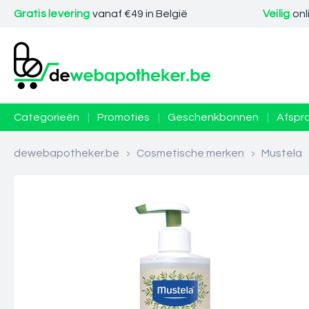
Gratis levering
vanaf €49 in België
Veilig
onl
Categorieën
|
Promoties
|
Geschenkbonnen
|
Afspr
dewebapotheker.be
>
Cosmetische merken
>
Mustela