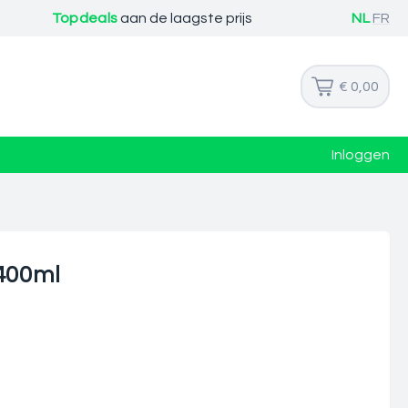
Topdeals
aan de laagste prijs
NL
FR
€ 0,00
Inloggen
 400ml