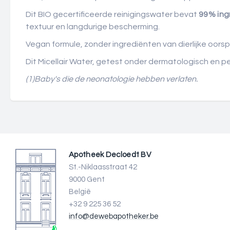
Dit BIO gecertificeerde reinigingswater bevat
99% ing
textuur en langdurige bescherming.
Vegan formule, zonder ingrediënten van dierlijke oors
Dit Micellair Water, getest onder dermatologisch en p
(1)B
aby's die de neonatologie hebben verlaten.
Apotheek Decloedt BV
St.-Niklaasstraat 42
9000 Gent
België
+32 9 225 36 52
info@dewebapotheker.be