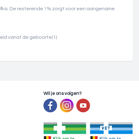
ch
is. De resterende 1% zorgt voor een aangename
gheid vanaf de geboorte
(1)
.
Wil je ons volgen?