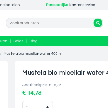
ine betalen
Persoonlijke
klantenservice
aken
|
Sales
|
Blog
>
Mustela bio micellair water 400ml
Mustela bio micellair water
Apotheekprijs: € 18,25
€ 14,78
-
+