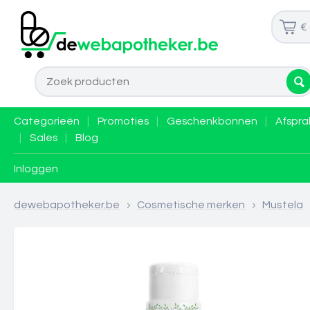
€
Categorieën
|
Promoties
|
Geschenkbonnen
|
Afspra
|
Sales
|
Blog
Inloggen
dewebapotheker.be
>
Cosmetische merken
>
Mustela