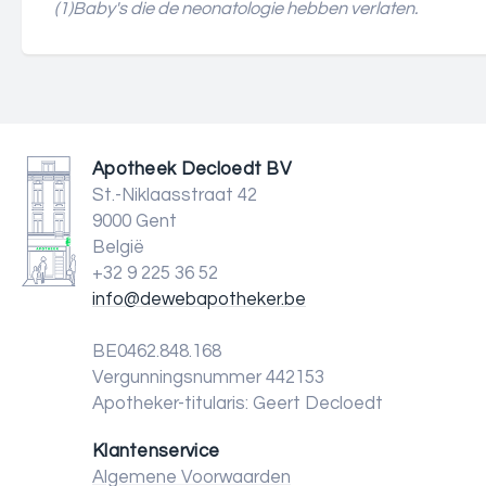
(1)B
aby's die de neonatologie hebben verlaten.
Apotheek Decloedt BV
St.-Niklaasstraat 42
9000 Gent
België
+32 9 225 36 52
info@dewebapotheker.be
BE0462.848.168
Vergunningsnummer 442153
Apotheker-titularis: Geert Decloedt
Klantenservice
Algemene Voorwaarden