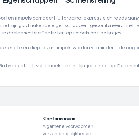
Eigenschappen
Samenstelling
oorten rimpels
corrigeert (uitdroging, expressie en reeds aan
met zijn gladmakende eigenschappen, gecombineerd met twe
 doelgerichte effectiviteit op rimpels en fijne lijntjes.
de lengte en diepte van rimpels worden verminderd, de oogco
iënten
bestaat, vult rimpels en fijne lijntjes direct op. De for
Klantenservice
Algemene Voorwaarden
Verzendmogelijkheden