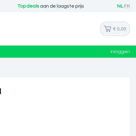
Topdeals
aan de laagste prijs
NL
FR
€ 0,00
Inloggen
l