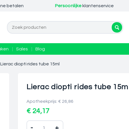
ine betalen
Persoonlijke
klantenservice
aken
|
Sales
|
Blog
Lierac diopti rides tube 15ml
Lierac diopti rides tube 15m
Apotheekprijs: € 26,86
€ 24,17
-
+