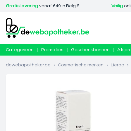
Gratis levering
vanaf €49 in België
Veilig
onl
Categorieën
|
Promoties
|
Geschenkbonnen
|
Afspr
dewebapotheker.be
>
Cosmetische merken
>
Lierac
>