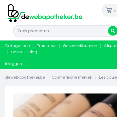
€
Categorieën
|
Promoties
|
Geschenkbonnen
|
Afspra
|
Sales
|
Blog
Inloggen
dewebapotheker.be
>
Cosmetische merken
>
Les coule