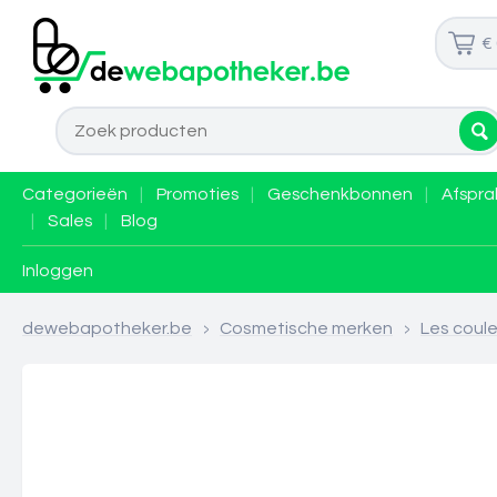
€
Categorieën
|
Promoties
|
Geschenkbonnen
|
Afspra
|
Sales
|
Blog
Inloggen
dewebapotheker.be
>
Cosmetische merken
>
Les coule