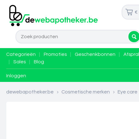
€
Categorieën
|
Promoties
|
Geschenkbonnen
|
Afspra
|
Sales
|
Blog
Inloggen
dewebapotheker.be
>
Cosmetische merken
>
Eye care