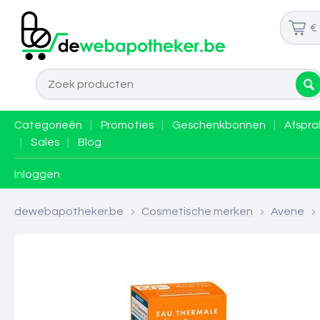
€
Categorieën
|
Promoties
|
Geschenkbonnen
|
Afspra
|
Sales
|
Blog
Inloggen
dewebapotheker.be
>
Cosmetische merken
>
Avene
>