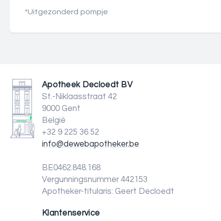
*Uitgezonderd pompje
Apotheek Decloedt BV
St.-Niklaasstraat 42
9000 Gent
België
+32 9 225 36 52
info@dewebapotheker.be
BE0462.848.168
Vergunningsnummer 442153
Apotheker-titularis: Geert Decloedt
Klantenservice