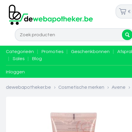
€
Categorieën
|
Promoties
|
Geschenkbonnen
|
Afspra
|
Sales
|
Blog
Inloggen
dewebapotheker.be
>
Cosmetische merken
>
Avene
>