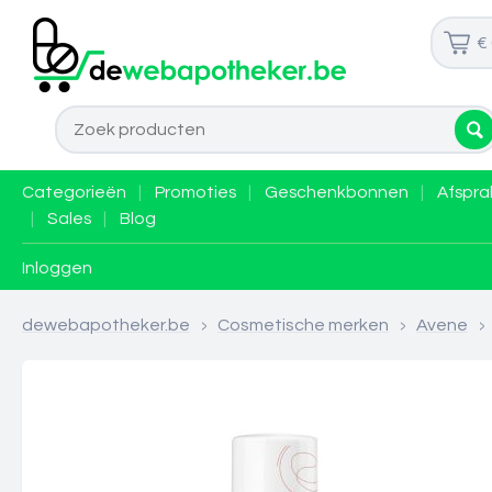
€
Categorieën
|
Promoties
|
Geschenkbonnen
|
Afspra
|
Sales
|
Blog
Inloggen
dewebapotheker.be
>
Cosmetische merken
>
Avene
>