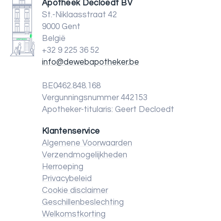
Apotheek Decloedt BV
St.-Niklaasstraat 42
9000 Gent
België
+32 9 225 36 52
info@dewebapotheker.be
BE0462.848.168
Vergunningsnummer 442153
Apotheker-titularis: Geert Decloedt
Klantenservice
Algemene Voorwaarden
Verzendmogelijkheden
Herroeping
Privacybeleid
Cookie disclaimer
Geschillenbeslechting
Welkomstkorting