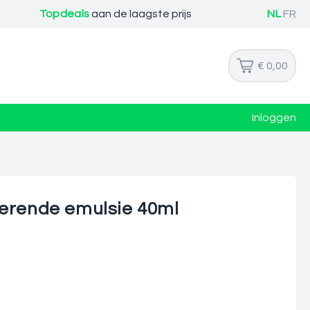
Topdeals
aan de laagste prijs
NL
FR
€ 0,00
Inloggen
terende emulsie 40ml