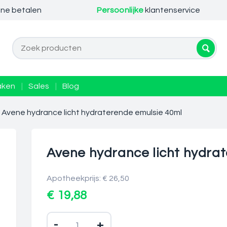
ine betalen
Persoonlijke
klantenservice
aken
|
Sales
|
Blog
Avene hydrance licht hydraterende emulsie 40ml
Avene hydrance licht hydra
Apotheekprijs: € 26,50
€ 19,88
-
+