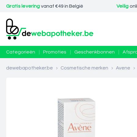
Gratis levering
vanaf €49 in België
Veilig
onl
Categorieën
|
Promoties
|
Geschenkbonnen
|
Afspr
dewebapotheker.be
>
Cosmetische merken
>
Avene
>