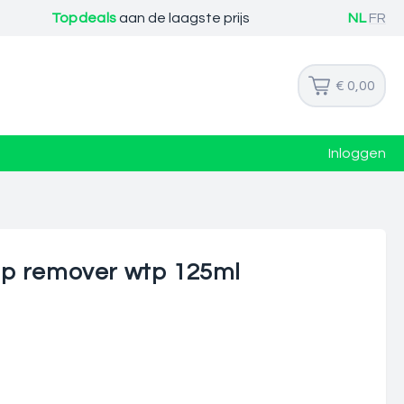
Topdeals
aan de laagste prijs
NL
FR
€ 0,00
Inloggen
up remover wtp 125ml