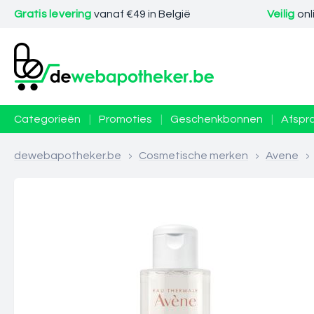
Gratis levering
vanaf €49 in België
Veilig
onl
Categorieën
|
Promoties
|
Geschenkbonnen
|
Afspr
dewebapotheker.be
>
Cosmetische merken
>
Avene
>