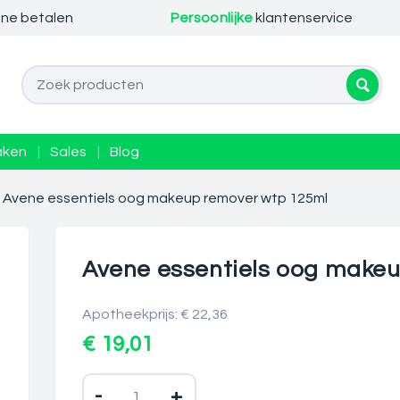
ine betalen
Persoonlijke
klantenservice
aken
|
Sales
|
Blog
Avene essentiels oog makeup remover wtp 125ml
Avene essentiels oog make
Apotheekprijs: € 22,36
€ 19,01
-
+