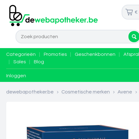
€
Categorieën
|
Promoties
|
Geschenkbonnen
|
Afspra
|
Sales
|
Blog
Inloggen
dewebapotheker.be
>
Cosmetische merken
>
Avene
>