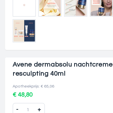
Avene dermabsolu nachtcreme
resculpting 40ml
Apotheekprijs: € 65,06
€ 48,80
-
+