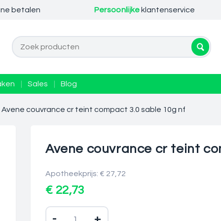
ine betalen
Persoonlijke
klantenservice
aken
|
Sales
|
Blog
Avene couvrance cr teint compact 3.0 sable 10g nf
Avene couvrance cr teint co
Apotheekprijs: € 27,72
€ 22,73
-
+