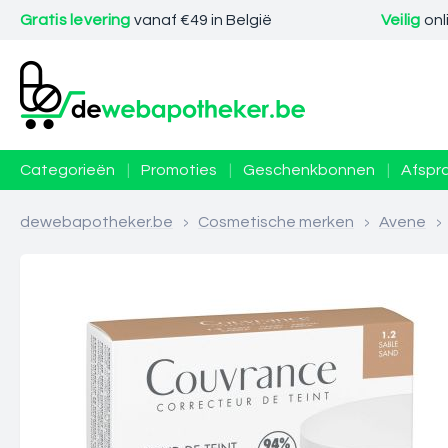
Gratis levering
vanaf €49 in België
Veilig
onl
Categorieën
|
Promoties
|
Geschenkbonnen
|
Afspr
dewebapotheker.be
>
Cosmetische merken
>
Avene
>