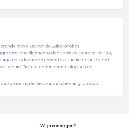
rigerende make-up van de Laboratoires
grotere) onvolkomenheden zoals couperose, vitiligo,
meuïge en zijdezachte crèmetextuur die de huid voedt
-vette huid. Getest onder dermatologisch en
aan de zon een specifiek zonbeschermingsproduct.
Wil je ons volgen?