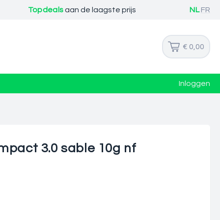
Topdeals
aan de laagste prijs
NL
FR
€ 0,00
Inloggen
mpact 3.0 sable 10g nf