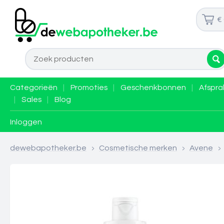
€
Categorieën
|
Promoties
|
Geschenkbonnen
|
Afspra
|
Sales
|
Blog
Inloggen
dewebapotheker.be
>
Cosmetische merken
>
Avene
>