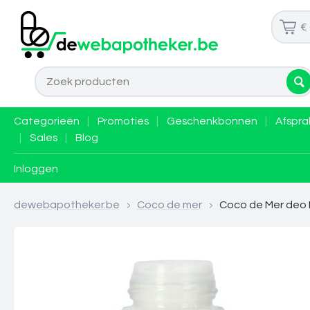
€
Categorieën
|
Promoties
|
Geschenkbonnen
|
Afspra
|
Sales
|
Blog
Inloggen
dewebapotheker.be
>
Coco de mer
>
Coco de Mer deo 