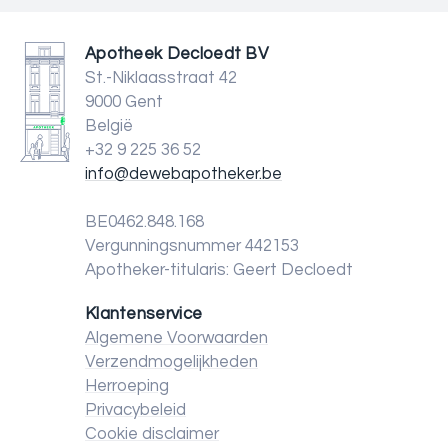
Apotheek Decloedt BV
St.-Niklaasstraat 42
9000 Gent
België
+32 9 225 36 52
info@dewebapotheker.be
BE0462.848.168
Vergunningsnummer 442153
Apotheker-titularis: Geert Decloedt
Klantenservice
Algemene Voorwaarden
Verzendmogelijkheden
Herroeping
Privacybeleid
Cookie disclaimer