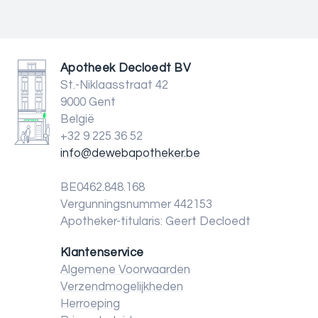
Apotheek Decloedt BV
St.-Niklaasstraat 42
9000 Gent
België
+32 9 225 36 52
info@dewebapotheker.be
BE0462.848.168
Vergunningsnummer 442153
Apotheker-titularis: Geert Decloedt
Klantenservice
Algemene Voorwaarden
Verzendmogelijkheden
Herroeping