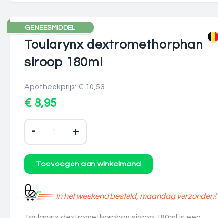
GENEESMIDDEL
Toularynx dextromethorphan
siroop 180ml
Apotheekprijs: € 10,53
€ 8,95
-
+
In het weekend besteld, maandag verzonden!
Toularynx dextromethorphan siroop 180ml is een