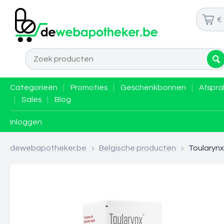
€
Categorieën
|
Promoties
|
Geschenkbonnen
|
Afspra
|
Sales
|
Blog
Inloggen
dewebapotheker.be
>
Belgische producten
>
Toularyn