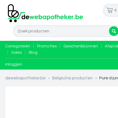
€
Categorieën
|
Promoties
|
Geschenkbonnen
|
Afspra
|
Sales
|
Blog
Inloggen
dewebapotheker.be
>
Belgische producten
>
Pure d ju