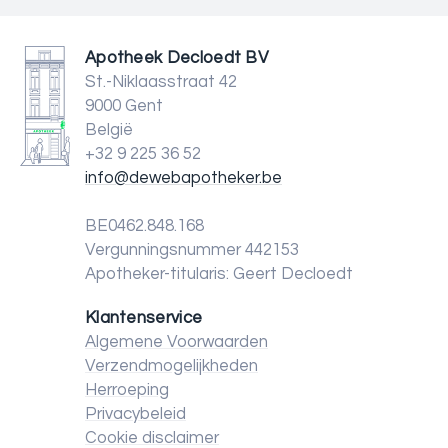
Apotheek Decloedt BV
St.-Niklaasstraat 42
9000 Gent
België
+32 9 225 36 52
info@dewebapotheker.be
BE0462.848.168
Vergunningsnummer 442153
Apotheker-titularis: Geert Decloedt
Klantenservice
Algemene Voorwaarden
Verzendmogelijkheden
Herroeping
Privacybeleid
Cookie disclaimer