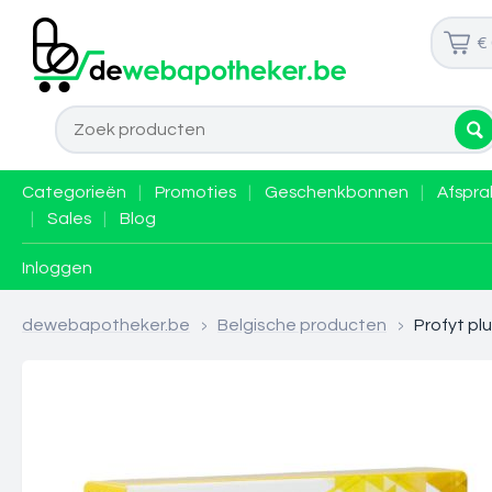
€
Categorieën
|
Promoties
|
Geschenkbonnen
|
Afspra
|
Sales
|
Blog
Inloggen
dewebapotheker.be
>
Belgische producten
>
Profyt pl