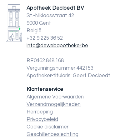
Apotheek Decloedt BV
St.-Niklaasstraat 42
9000 Gent
België
+32 9 225 36 52
info@dewebapotheker.be
BE0462.848.168
Vergunningsnummer 442153
Apotheker-titularis: Geert Decloedt
Klantenservice
Algemene Voorwaarden
Verzendmogelijkheden
Herroeping
Privacybeleid
Cookie disclaimer
Geschillenbeslechting