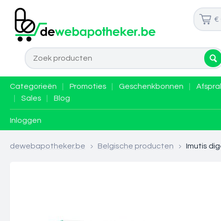
€
Categorieën
|
Promoties
|
Geschenkbonnen
|
Afspra
|
Sales
|
Blog
Inloggen
dewebapotheker.be
>
Belgische producten
>
Imutis di