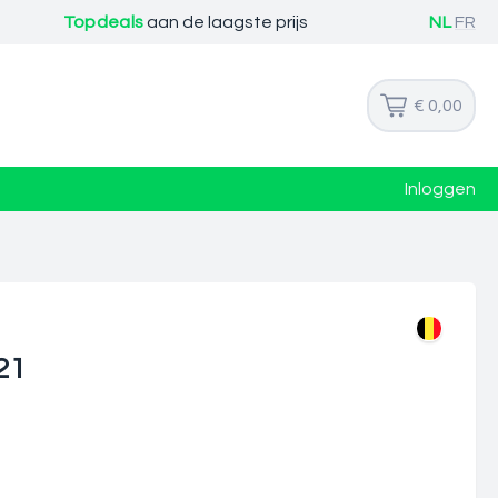
Topdeals
aan de laagste prijs
NL
FR
€ 0,00
Inloggen
21