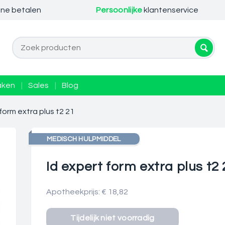
ine betalen
Persoonlijke
klantenservice
aken
|
Sales
|
Blog
form extra plus t2 21
MEDISCH HULPMIDDEL
Id expert form extra plus t2 
Apotheekprijs: € 18,82