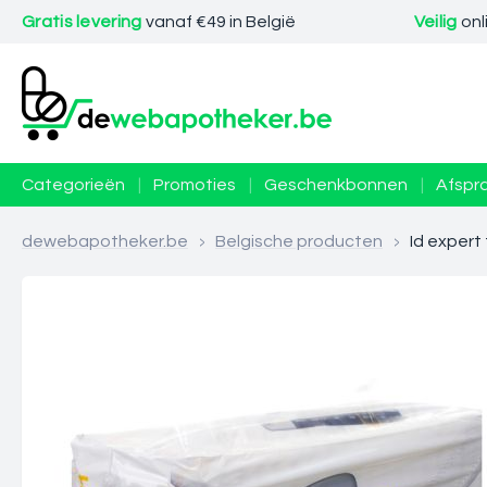
Gratis levering
vanaf €49 in België
Veilig
onl
Categorieën
|
Promoties
|
Geschenkbonnen
|
Afspr
dewebapotheker.be
>
Belgische producten
>
Id expert 