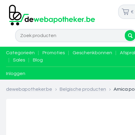
€
Categorieën
|
Promoties
|
Geschenkbonnen
|
Afspra
|
Sales
|
Blog
Inloggen
dewebapotheker.be
>
Belgische producten
>
Arnica p