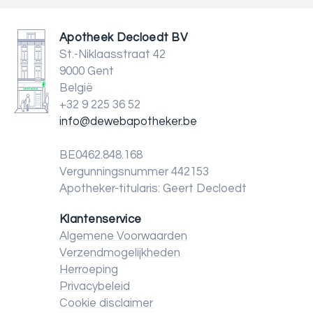
Apotheek Decloedt BV
St.-Niklaasstraat 42
9000 Gent
België
+32 9 225 36 52
info@dewebapotheker.be
BE0462.848.168
Vergunningsnummer 442153
Apotheker-titularis: Geert Decloedt
Klantenservice
Algemene Voorwaarden
Verzendmogelijkheden
Herroeping
Privacybeleid
Cookie disclaimer