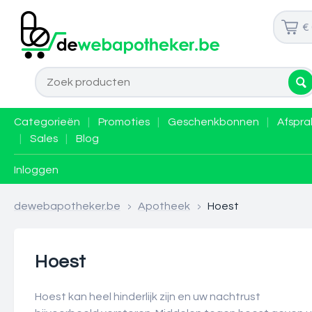
€
Categorieën
|
Promoties
|
Geschenkbonnen
|
Afspra
|
Sales
|
Blog
Inloggen
dewebapotheker.be
>
Apotheek
>
Hoest
Hoest
Hoest kan heel hinderlijk zijn en uw nachtrust