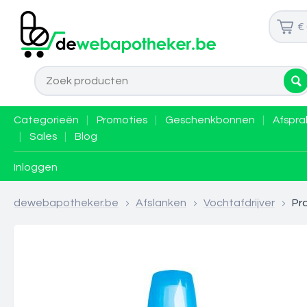
€
Categorieën
|
Promoties
|
Geschenkbonnen
|
Afspra
|
Sales
|
Blog
Inloggen
dewebapotheker.be
>
Afslanken
>
Vochtafdrijver
>
Pr