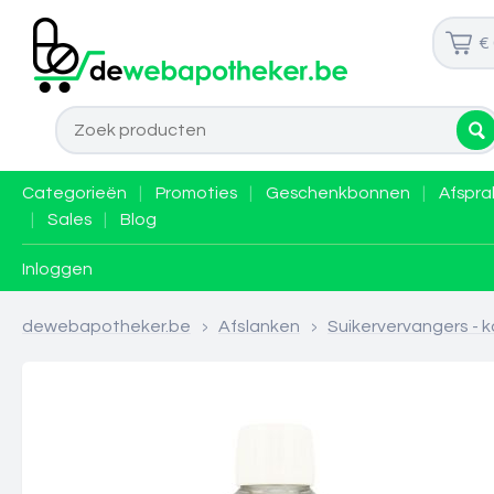
€
Categorieën
|
Promoties
|
Geschenkbonnen
|
Afspra
|
Sales
|
Blog
Inloggen
dewebapotheker.be
>
Afslanken
>
Suikervervangers - 