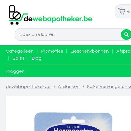
€
Categorieën
|
Promoties
|
Geschenkbonnen
|
Afspra
|
Sales
|
Blog
Inloggen
dewebapotheker.be
>
Afslanken
>
Suikervervangers - 