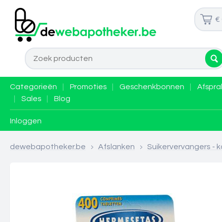
€
Categorieën
|
Promoties
|
Geschenkbonnen
|
Afspra
|
Sales
|
Blog
Inloggen
dewebapotheker.be
>
Afslanken
>
Suikervervangers - 