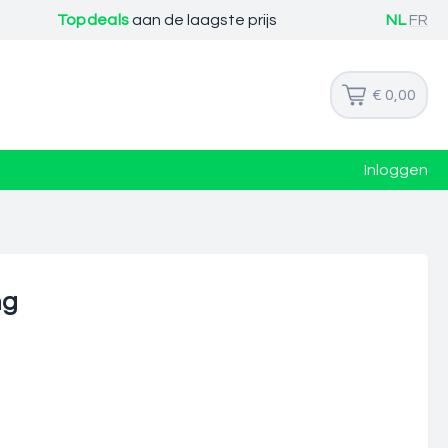
Topdeals
aan de laagste prijs
NL
FR
€ 0,00
Inloggen
mg