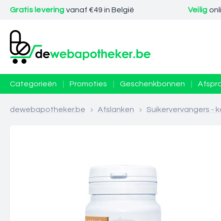
Gratis levering
vanaf €49 in België
Veilig
onl
Categorieën
|
Promoties
|
Geschenkbonnen
|
Afspr
dewebapotheker.be
>
Afslanken
>
Suikervervangers - 