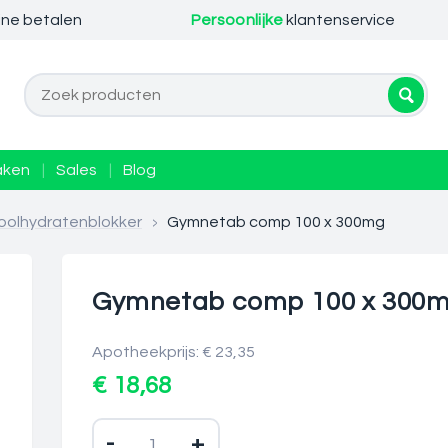
ine betalen
Persoonlijke
klantenservice
aken
|
Sales
|
Blog
koolhydratenblokker
>
Gymnetab comp 100 x 300mg
Gymnetab comp 100 x 300
Apotheekprijs: € 23,35
€ 18,68
-
+