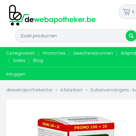
€
Categorieën
|
Promoties
|
Geschenkbonnen
|
Afspra
|
Sales
|
Blog
Inloggen
dewebapotheker.be
>
Afslanken
>
Suikervervangers - 