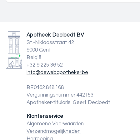
Apotheek Decloedt BV
St.-Niklaasstraat 42
9000 Gent
België
+32 9 225 36 52
info@dewebapotheker.be
BE0462.848.168
Vergunningsnummer 442153
Apotheker-titularis: Geert Decloedt
Klantenservice
Algemene Voorwaarden
Verzendmogelijkheden
Herroeping